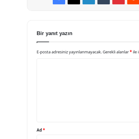
Bir yanıt yazın
E-posta adresiniz yayınlanmayacak.
Gerekli alanlar
*
ile 
Y
o
r
u
m
*
Ad
*