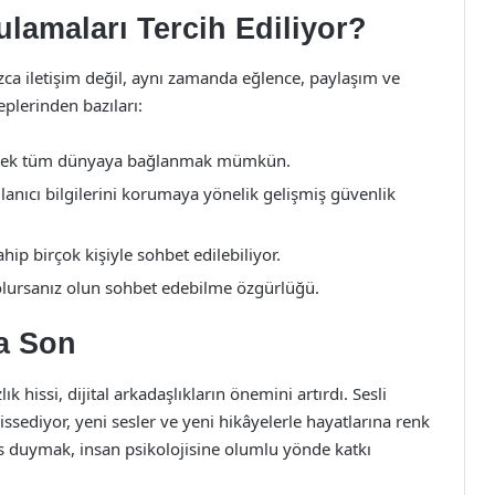
lamaları Tercih Ediliyor?
zca iletişim değil, aynı zamanda eğlence, paylaşım ve
eplerinden bazıları:
erek tüm dünyaya bağlanmak mümkün.
anıcı bilgilerini korumaya yönelik gelişmiş güvenlik
ahip birçok kişiyle sohbet edilebiliyor.
lursanız olun sohbet edebilme özgürlüğü.
ğa Son
 hissi, dijital arkadaşlıkların önemini artırdı. Sesli
ssediyor, yeni sesler ve yeni hikâyelerle hayatlarına renk
s duymak, insan psikolojisine olumlu yönde katkı