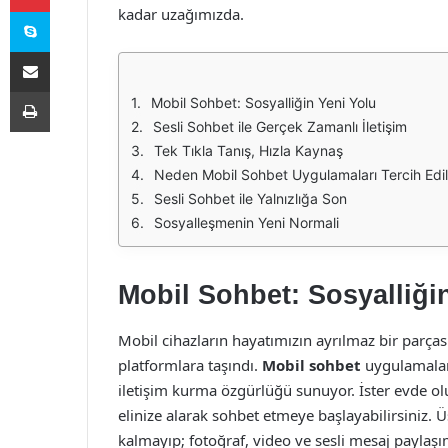
Skype
kadar uzağımızda.
E-Posta ile paylaş
Yazdır
Mobil Sohbet: Sosyalliğin Yeni Yolu
Sesli Sohbet ile Gerçek Zamanlı İletişim
Tek Tıkla Tanış, Hızla Kaynaş
Neden Mobil Sohbet Uygulamaları Tercih Edil
Sesli Sohbet ile Yalnızlığa Son
Sosyalleşmenin Yeni Normali
Mobil Sohbet: Sosyalliği
Mobil cihazların hayatımızın ayrılmaz bir parças
platformlara taşındı.
Mobil sohbet
uygulamaları,
iletişim kurma özgürlüğü sunuyor. İster evde ol
elinize alarak sohbet etmeye başlayabilirsiniz. Ü
kalmayıp; fotoğraf, video ve sesli mesaj paylaşım