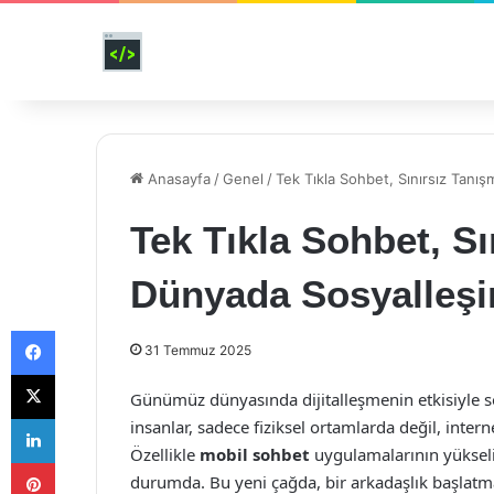
Anasayfa
/
Genel
/
Tek Tıkla Sohbet, Sınırsız Tanı
Tek Tıkla Sohbet, S
Dünyada Sosyalleşi
Facebook
31 Temmuz 2025
X
Günümüz dünyasında dijitalleşmenin etkisiyle sos
LinkedIn
insanlar, sadece fiziksel ortamlarda değil, inter
Özellikle
mobil sohbet
uygulamalarının yükseli
Pinterest
durumda. Bu yeni çağda, bir arkadaşlık başlatma