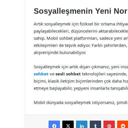
Sosyalleşmenin Yeni Nor
Artık sosyalleşmek için fiziksel bir ortama ihtiya
paylaşabilecekleri, düşüncelerini aktarabilecekle
sahip. Mobil sohbet platformları, sadece yeni a
etkileşimleri de teşvik ediyor. Farklı şehirlerde
alışverişinde bulunabiliyor.
Sosyalleşmek için artık dışarı çıkmanız, yeni i
sohbet
ve
sesli sohbet
teknolojileri sayesinde,
biçimi, klasik iletişim biçimlerinden çok daha hız
etmeye başlayabilir, yepyeni insanlarla tanışabilir
Mobil dünyada sosyalleşmek istiyorsanız, şimdi t
Facebook
X
LinkedIn
Tumblr
Pintere