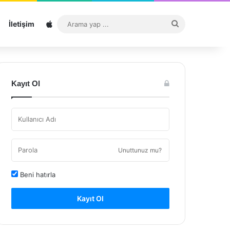
Sitemap
Arama
İletişim
yap
...
Kayıt Ol
Unuttunuz mu?
Beni hatırla
Kayıt Ol