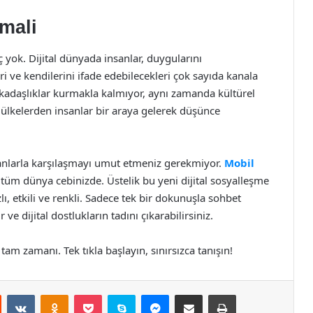
mali
ç yok. Dijital dünyada insanlar, duygularını
ri ve kendilerini ifade edebilecekleri çok sayıda kanala
rkadaşlıklar kurmakla kalmıyor, aynı zamanda kültürel
n, ülkelerden insanlar bir araya gelerek düşünce
nsanlarla karşılaşmayı umut etmeniz gerekmiyor.
Mobil
 tüm dünya cebinizde. Üstelik bu yeni dijital sosyalleşme
lı, etkili ve renkli. Sadece tek bir dokunuşla sohbet
 ve dijital dostlukların tadını çıkarabilirsiniz.
am zamanı. Tek tıkla başlayın, sınırsızca tanışın!
st
Reddit
VKontakte
Odnoklassniki
Pocket
Skype
Messenger
E-Posta ile paylaş
Yazdır