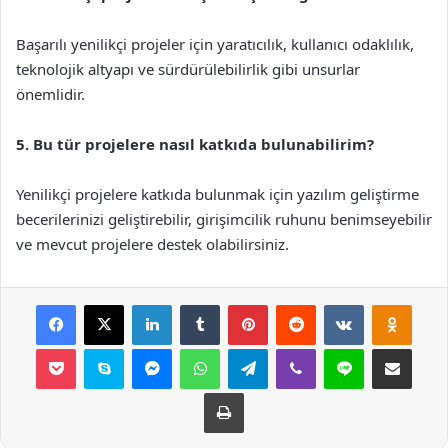
Başarılı yenilikçi projeler için yaratıcılık, kullanıcı odaklılık,
teknolojik altyapı ve sürdürülebilirlik gibi unsurlar
önemlidir.
5. Bu tür projelere nasıl katkıda bulunabilirim?
Yenilikçi projelere katkıda bulunmak için yazılım geliştirme
becerilerinizi geliştirebilir, girişimcilik ruhunu benimseyebilir
ve mevcut projelere destek olabilirsiniz.
Facebook
X
LinkedIn
Tumblr
Pinterest
Reddit
VKontakte
Odnok
Pocket
Skype
Messenger
WhatsApp
Telegram
Viber
Line
E-Posta ile payla
Yazdır