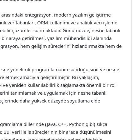
 arasındaki entegrasyon, modern yazılım geliştirme
nlı veritabanları, ORM kullanımı ve analitik veri işleme
rülebilir çözümler sunmaktadır. Günümüzde, nesne tabanlı
e bir araya getirilmesi, yazılım mühendisliği alanında
egrasyon, hem gelişim süreçlerini hızlandırmakta hem de
esne yönelimli programlamanın sunduğu sınıf ve nesne
re etmek amacıyla geliştirilmiştir. Bu yaklaşım,
 ve yeniden kullanılabilirlik sağlamakta önemli bir rol
lerini tanımlamak ve uygulamak için nesne tabanlı
reçlerinde daha yüksek düzeyde soyutlama elde
gramlama dillerinde (Java, C++, Python gibi) sıkça
rir. Bu, veri ile iş süreçlerinin bir arada düşünülmesini
 alındığında, uygulamalar daha anlaşılır bir hale