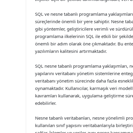
SQL ve nesne tabanlı programlama yaklaşımları
süreçlerinde önemli bir yere sahiptir. Nesne taba
gibi yöntemler, geliştiricilere verimli ve sürdü
programlama ilkelerinin SQL ile etkili bir şekild
önemli bir adım olarak öne çıkmaktadır. Bu ent
yazılımların kalitesini artırmaktadır.
SQL nesne tabanlı programlama yaklaşımları, n
yapılarını veritabanı yönetim sistemlerine enteg
veritabanı yönetim sürecinde daha fazla esneklik
oynamaktadır. Kullanıcılar, karmaşık veri model
kavramları kullanarak, uygulama geliştirme sü
edebilirler.
Nesne tabanlı veritabanları, nesne yönelimli pro
kullanılan sınıf yapısını veritabanlarıyla birleşti
sağlar. İşlemler ve veriler aynı nesne kapsamına