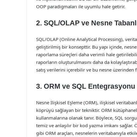
OOP paradigmaları ile uyumlu hale getirir.
2. SQL/OLAP ve Nesne Tabanlı
SQL/OLAP (Online Analytical Processing), veritab
geliştirilmiş bir konsepttir. Bu yapı içinde, nesn
raporlama süreçleri daha verimli hale getirilebilir.
raporların oluşturulmasını daha da kolaylaştırabi
satış verilerini içerebilir ve bu nesne üzerinden fa
3. ORM ve SQL Entegrasyonu
Nesne İlişkisel Eşleme (ORM), ilişkisel veritaban
köprüyü sağlayan bir tekniktir. ORM kütüphaneleri
kullanmalarına olanak tanır. Böylece, SQL sorg
temiz ve anlaşılır bir kod yazma imkanı sağlar
gibi ORM araçları, nesnelerin veritabanıyla etki