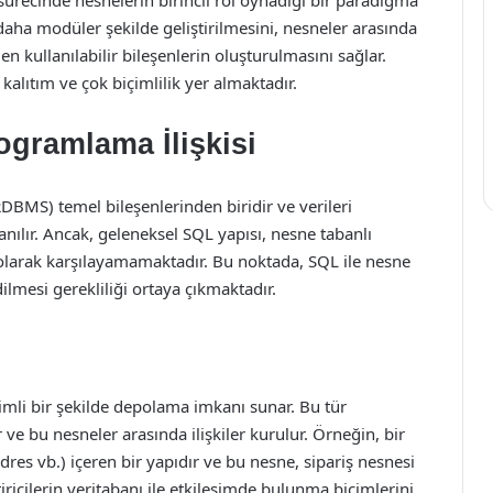
ürecinde nesnelerin birincil rol oynadığı bir paradigma
 daha modüler şekilde geliştirilmesini, nesneler arasında
n kullanılabilir bileşenlerin oluşturulmasını sağlar.
alıtım ve çok biçimlilik yer almaktadır.
gramlama İlişkisi
RDBMS) temel bileşenlerinden biridir ve verileri
ılır. Ancak, geleneksel SQL yapısı, nesne tabanlı
larak karşılayamamaktadır. Bu noktada, SQL ile nesne
lmesi gerekliliği ortaya çıkmaktadır.
limli bir şekilde depolama imkanı sunar. Bu tür
 ve bu nesneler arasında ilişkiler kurulur. Örneğin, bir
adres vb.) içeren bir yapıdır ve bu nesne, sipariş nesnesi
iştiricilerin veritabanı ile etkileşimde bulunma biçimlerini