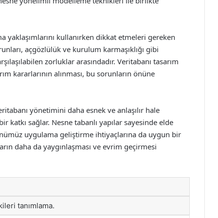
sne yönelimli modelleme teknikleri ile birlikte
ma yaklaşımlarını kullanırken dikkat etmeleri gereken
unları, açgözlülük ve kurulum karmaşıklığı gibi
ılaşılabilen zorluklar arasındadır. Veritabanı tasarım
rım kararlarının alınması, bu sorunların önüne
itabanı yönetimini daha esnek ve anlaşılır hale
bir katkı sağlar. Nesne tabanlı yapılar sayesinde elde
günümüz uygulama geliştirme ihtiyaçlarına da uygun bir
arın daha da yaygınlaşması ve evrim geçirmesi
kileri tanımlama.