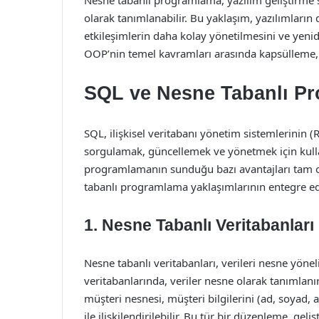
Nesne tabanlı programlama, yazılım geliştirme s
olarak tanımlanabilir. Bu yaklaşım, yazılımların
etkileşimlerin daha kolay yönetilmesini ve yenide
OOP’nin temel kavramları arasında kapsülleme, k
SQL ve Nesne Tabanlı Pro
SQL, ilişkisel veritabanı yönetim sistemlerinin (
sorgulamak, güncellemek ve yönetmek için kullan
programlamanın sunduğu bazı avantajları tam o
tabanlı programlama yaklaşımlarının entegre edi
1. Nesne Tabanlı Veritabanları
Nesne tabanlı veritabanları, verileri nesne yöne
veritabanlarında, veriler nesne olarak tanımlanır
müşteri nesnesi, müşteri bilgilerini (ad, soyad, 
ile ilişkilendirilebilir. Bu tür bir düzenleme, gel