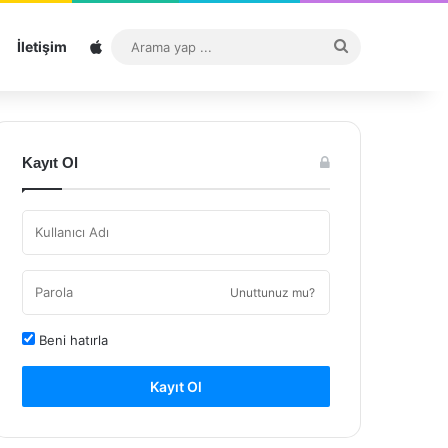
Sitemap
Arama
İletişim
yap
...
Kayıt Ol
Unuttunuz mu?
Beni hatırla
Kayıt Ol