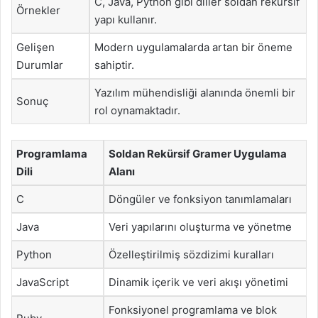
C, Java, Python gibi diller soldan rekürsif
Örnekler
yapı kullanır.
Gelişen
Modern uygulamalarda artan bir öneme
Durumlar
sahiptir.
Yazılım mühendisliği alanında önemli bir
Sonuç
rol oynamaktadır.
Programlama
Soldan Rekürsif Gramer Uygulama
Dili
Alanı
C
Döngüler ve fonksiyon tanımlamaları
Java
Veri yapılarını oluşturma ve yönetme
Python
Özelleştirilmiş sözdizimi kuralları
JavaScript
Dinamik içerik ve veri akışı yönetimi
Fonksiyonel programlama ve blok