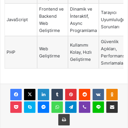
Frontend ve
Dinamik ve
Tarayıcı
Backend
İnteraktif,
JavaScript
Uyumluluğu
Web
Async
Sorunları
Geliştirme
Programlama
Güvenlik
Kullanımı
Web
Açıkları,
PHP
Kolay, Hızlı
Geliştirme
Performans
Geliştirme
Sınırlamaları
Facebook
X
LinkedIn
Tumblr
Pinterest
Reddit
VKontakte
Odnok
Pocket
Skype
Messenger
WhatsApp
Telegram
Viber
Line
E-Posta ile payla
Yazdır