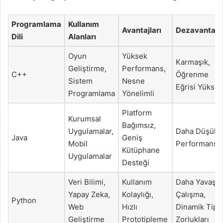
Programlama
Kullanım
Avantajları
Dezavantajla
Dili
Alanları
Oyun
Yüksek
Karmaşık,
Geliştirme,
Performans,
C++
Öğrenme
Sistem
Nesne
Eğrisi Yüksek
Programlama
Yönelimli
Platform
Kurumsal
Bağımsız,
Uygulamalar,
Daha Düşük
Java
Geniş
Mobil
Performans
Kütüphane
Uygulamalar
Desteği
Veri Bilimi,
Kullanım
Daha Yavaş
Yapay Zeka,
Kolaylığı,
Çalışma,
Python
Web
Hızlı
Dinamik Tip
Geliştirme
Prototipleme
Zorlukları