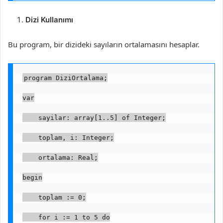
Dizi Kullanımı
Bu program, bir dizideki sayıların ortalamasını hesaplar.
program DiziOrtalama;
var
    sayilar: array[1..5] of Integer;
    toplam, i: Integer;
    ortalama: Real;
begin
    toplam := 0;
    for i := 1 to 5 do