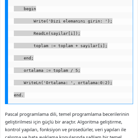
    begin
        Write('Dizi elemanını girin: ');
        ReadLn(sayilar[i]);
        toplam := toplam + sayilar[i];
    end;
    ortalama := toplam / 5;
    WriteLn('Ortalama: ', ortalama:0:2);
end.
Pascal programlama dili, temel programlama becerilerinin
geliştirilmesi için güçlü bir araçtır. Algoritma geliştirme,
kontrol yapıları, fonksiyon ve prosedürler, veri yapıları ile
çalışma ve hata ayıklama konularında sağlam bir temel