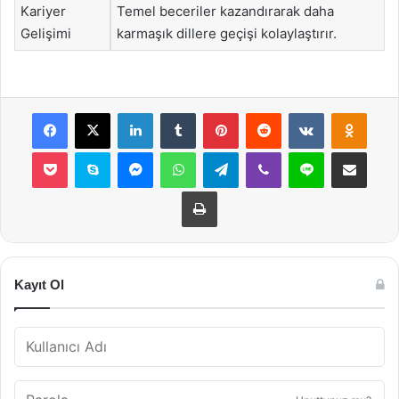
Kariyer
Temel beceriler kazandırarak daha
Gelişimi
karmaşık dillere geçişi kolaylaştırır.
Facebook
X
LinkedIn
Tumblr
Pinterest
Reddit
VKontakte
Odnok
Pocket
Skype
Messenger
WhatsApp
Telegram
Viber
Line
E-Posta ile payla
Yazdır
Kayıt Ol