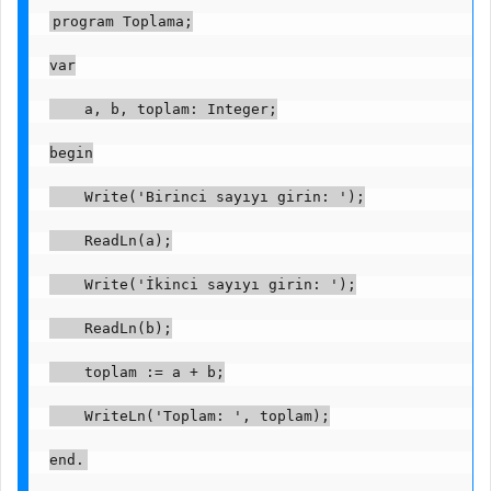
program Toplama;
var
    a, b, toplam: Integer;
begin
    Write('Birinci sayıyı girin: ');
    ReadLn(a);
    Write('İkinci sayıyı girin: ');
    ReadLn(b);
    toplam := a + b;
    WriteLn('Toplam: ', toplam);
end.