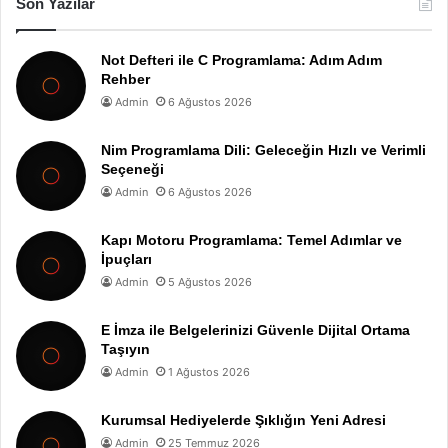
Son Yazılar
Not Defteri ile C Programlama: Adım Adım
Rehber
Admin
6 Ağustos 2026
Nim Programlama Dili: Geleceğin Hızlı ve Verimli
Seçeneği
Admin
6 Ağustos 2026
Kapı Motoru Programlama: Temel Adımlar ve
İpuçları
Admin
5 Ağustos 2026
E İmza ile Belgelerinizi Güvenle Dijital Ortama
Taşıyın
Admin
1 Ağustos 2026
Kurumsal Hediyelerde Şıklığın Yeni Adresi
Admin
25 Temmuz 2026