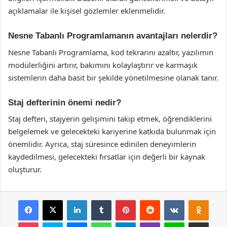
açıklamalar ile kişisel gözlemler eklenmelidir.
Nesne Tabanlı Programlamanın avantajları nelerdir?
Nesne Tabanlı Programlama, kod tekrarını azaltır, yazılımın
modülerliğini artırır, bakımını kolaylaştırır ve karmaşık
sistemlerin daha basit bir şekilde yönetilmesine olanak tanır.
Staj defterinin önemi nedir?
Staj defteri, stajyerin gelişimini takip etmek, öğrendiklerini
belgelemek ve gelecekteki kariyerine katkıda bulunmak için
önemlidir. Ayrıca, staj süresince edinilen deneyimlerin
kaydedilmesi, gelecekteki fırsatlar için değerli bir kaynak
oluşturur.
Facebook
X
LinkedIn
Tumblr
Pinterest
Reddit
VKontakte
Odnok
Pocket
Skype
Messenger
WhatsApp
Telegram
Viber
Line
E-Posta ile payla