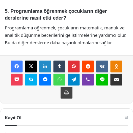
5. Programlama öğrenmek çocukların diğer
derslerine nasıl etki eder?
Programlama öğrenmek, çocukların matematik, mantık ve
analitik düşünme becerilerini geliştirmelerine yardımcı olur.
Bu da diğer derslerde daha başarılı olmalarını sağlar.
Facebook
X
LinkedIn
Tumblr
Pinterest
Reddit
VKontakte
Odnok
Pocket
Skype
Messenger
WhatsApp
Telegram
Viber
Line
E-Posta ile payla
Yazdır
Kayıt Ol