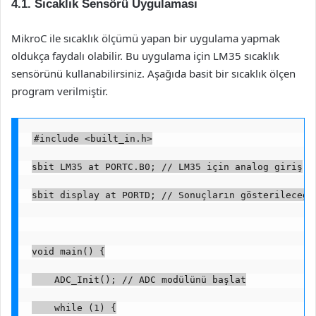
4.1. Sıcaklık Sensörü Uygulaması
MikroC ile sıcaklık ölçümü yapan bir uygulama yapmak
oldukça faydalı olabilir. Bu uygulama için LM35 sıcaklık
sensörünü kullanabilirsiniz. Aşağıda basit bir sıcaklık ölçen
program verilmiştir.
#include <built_in.h>
sbit LM35 at PORTC.B0; // LM35 için analog giriş
sbit display at PORTD; // Sonuçların gösterileceği
void main() {
    ADC_Init(); // ADC modülünü başlat
    while (1) {