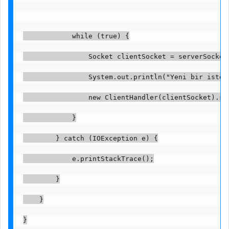
            while (true) {
                Socket clientSocket = serverSocket
                System.out.println("Yeni bir istem
                new ClientHandler(clientSocket).st
            }
        } catch (IOException e) {
            e.printStackTrace();
        }
    }
}