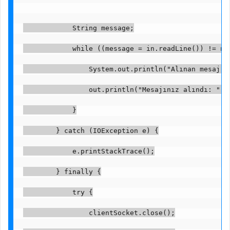
            String message;
            while ((message = in.readLine()) != nu
                System.out.println("Alınan mesaj: 
                out.println("Mesajınız alındı: " +
            }
        } catch (IOException e) {
            e.printStackTrace();
        } finally {
            try {
                clientSocket.close();