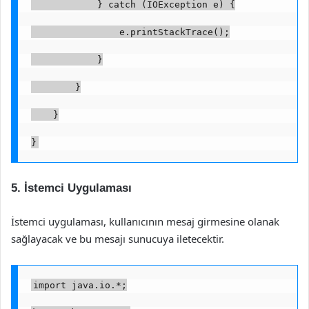
            } catch (IOException e) {
                e.printStackTrace();
            }
        }
    }
}
5. İstemci Uygulaması
İstemci uygulaması, kullanıcının mesaj girmesine olanak
sağlayacak ve bu mesajı sunucuya iletecektir.
import java.io.*;