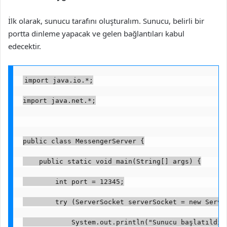
İlk olarak, sunucu tarafını oluşturalım. Sunucu, belirli bir
portta dinleme yapacak ve gelen bağlantıları kabul
edecektir.
import java.io.*;
import java.net.*;
public class MessengerServer {
    public static void main(String[] args) {
        int port = 12345;
        try (ServerSocket serverSocket = new Serve
            System.out.println("Sunucu başlatıldı,