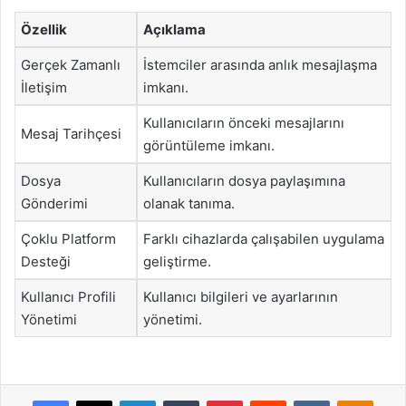
Özellik
Açıklama
Gerçek Zamanlı
İstemciler arasında anlık mesajlaşma
İletişim
imkanı.
Kullanıcıların önceki mesajlarını
Mesaj Tarihçesi
görüntüleme imkanı.
Dosya
Kullanıcıların dosya paylaşımına
Gönderimi
olanak tanıma.
Çoklu Platform
Farklı cihazlarda çalışabilen uygulama
Desteği
geliştirme.
Kullanıcı Profili
Kullanıcı bilgileri ve ayarlarının
Yönetimi
yönetimi.
Facebook
X
LinkedIn
Tumblr
Pinterest
Reddit
VKontakte
Odnok