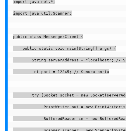
import java.net.*;
import java.util.Scanner;
public class MessengerClient {
    public static void main(String[] args) {
        String serverAddress = "localhost"; // Sun
        int port = 12345; // Sunucu portu
        try (Socket socket = new Socket(serverAddr
             PrintWriter out = new PrintWriter(soc
             BufferedReader in = new BufferedReade
             Scanner scanner = new Scanner(System.