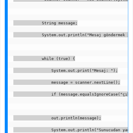
            String message;
            System.out.println("Mesaj göndermek iç
            while (true) {
                System.out.print("Mesaj: ");
                message = scanner.nextLine();
                if (message.equalsIgnoreCase("çık"
                out.println(message);
                System.out.println("Sunucudan yanı