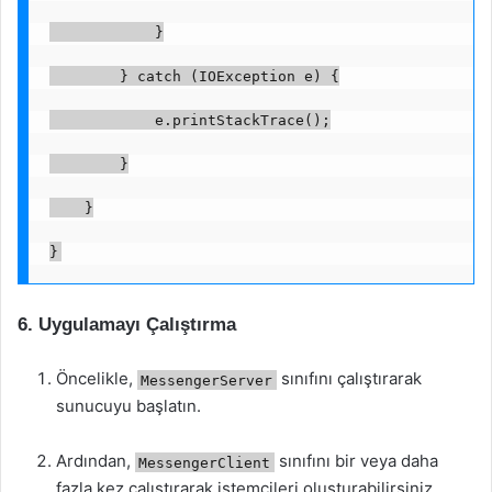
            }
        } catch (IOException e) {
            e.printStackTrace();
        }
    }
}
6. Uygulamayı Çalıştırma
Öncelikle,
sınıfını çalıştırarak
MessengerServer
sunucuyu başlatın.
Ardından,
sınıfını bir veya daha
MessengerClient
fazla kez çalıştırarak istemcileri oluşturabilirsiniz.