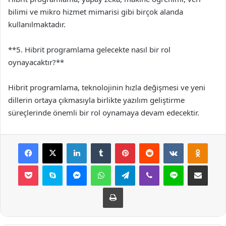
bilimi ve mikro hizmet mimarisi gibi birçok alanda
kullanılmaktadır.
**5. Hibrit programlama gelecekte nasıl bir rol
oynayacaktır?**
Hibrit programlama, teknolojinin hızla değişmesi ve yeni
dillerin ortaya çıkmasıyla birlikte yazılım geliştirme
süreçlerinde önemli bir rol oynamaya devam edecektir.
Facebook
X
LinkedIn
Tumblr
Pinterest
Reddit
VKontakte
Odnok
Pocket
Skype
Messenger
WhatsApp
Telegram
Viber
Line
E-Posta ile payla
Yazdır