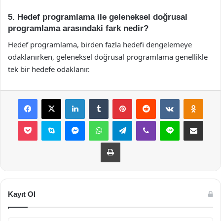
5. Hedef programlama ile geleneksel doğrusal
programlama arasındaki fark nedir?
Hedef programlama, birden fazla hedefi dengelemeye
odaklanırken, geleneksel doğrusal programlama genellikle
tek bir hedefe odaklanır.
Facebook
X
LinkedIn
Tumblr
Pinterest
Reddit
VKontakte
Odnok
Pocket
Skype
Messenger
WhatsApp
Telegram
Viber
Line
E-Posta ile payla
Yazdır
Kayıt Ol