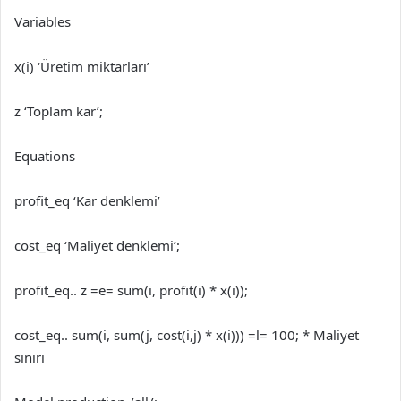
Variables
x(i) ‘Üretim miktarları’
z ‘Toplam kar’;
Equations
profit_eq ‘Kar denklemi’
cost_eq ‘Maliyet denklemi’;
profit_eq.. z =e= sum(i, profit(i) * x(i));
cost_eq.. sum(i, sum(j, cost(i,j) * x(i))) =l= 100; * Maliyet
sınırı