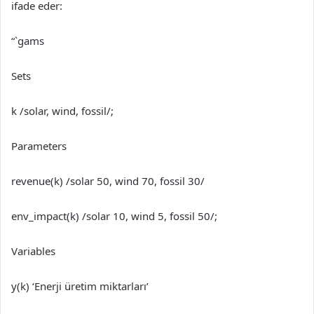
ifade eder:
“`gams
Sets
k /solar, wind, fossil/;
Parameters
revenue(k) /solar 50, wind 70, fossil 30/
env_impact(k) /solar 10, wind 5, fossil 50/;
Variables
y(k) ‘Enerji üretim miktarları’