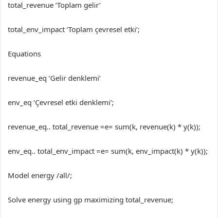
total_revenue ‘Toplam gelir’
total_env_impact ‘Toplam çevresel etki’;
Equations
revenue_eq ‘Gelir denklemi’
env_eq ‘Çevresel etki denklemi’;
revenue_eq.. total_revenue =e= sum(k, revenue(k) * y(k));
env_eq.. total_env_impact =e= sum(k, env_impact(k) * y(k));
Model energy /all/;
Solve energy using gp maximizing total_revenue;