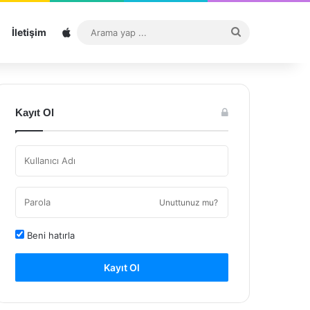
Sitemap
Arama
İletişim
yap
...
Kayıt Ol
Unuttunuz mu?
Beni hatırla
Kayıt Ol