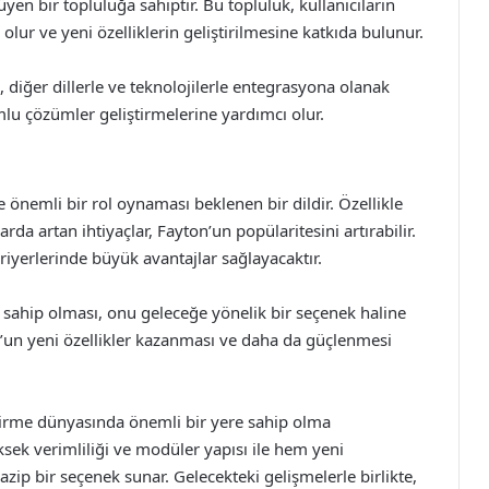
en bir topluluğa sahiptir. Bu topluluk, kullanıcıların
lur ve yeni özelliklerin geliştirilmesine katkıda bulunur.
diğer dillerle ve teknolojilerle entegrasyona olanak
umlu çözümler geliştirmelerine yardımcı olur.
 önemli bir rol oynaması beklenen bir dildir. Özellikle
arda artan ihtiyaçlar, Fayton’un popülaritesini artırabilir.
riyerlerinde büyük avantajlar sağlayacaktır.
a sahip olması, onu geleceğe yönelik bir seçenek haline
ton’un yeni özellikler kazanması ve daha da güçlenmesi
tirme dünyasında önemli bir yere sahip olma
üksek verimliliği ve modüler yapısı ile hem yeni
azip bir seçenek sunar. Gelecekteki gelişmelerle birlikte,