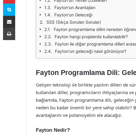
Fayton'un Temel Özellikleri
Skype
Fayton'un Avantajları
Fayton'un Geleceği
E-Posta ile paylaş
SSS (Sıkça Sorulan Sorular)
Yazdır
Fayton programlama dilini nereden öğrene
Fayton hangi projelerde kullanılabilir?
Fayton ile diğer programlama dilleri aras
Fayton'un geleceği nasıl görünüyor?
Fayton Programlama Dili: Gelec
Gelişen teknoloji ile birlikte yazılım dilleri de s
kullanılan diller, programcıların ihtiyaçlarına ve
bağlamda, Fayton programlama dili, geleceğin yaz
neden bu kadar önemli bir yere sahip olabilir? 
avantajlarını ve potansiyelini ele alacağız.
Fayton Nedir?