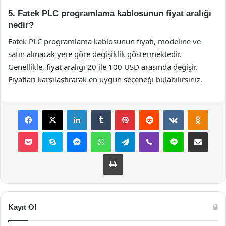
5. Fatek PLC programlama kablosunun fiyat aralığı
nedir?
Fatek PLC programlama kablosunun fiyatı, modeline ve
satın alınacak yere göre değişiklik göstermektedir.
Genellikle, fiyat aralığı 20 ile 100 USD arasında değişir.
Fiyatları karşılaştırarak en uygun seçeneği bulabilirsiniz.
Facebook
X
LinkedIn
Tumblr
Pinterest
Reddit
VKontakte
Odnok
Pocket
Skype
Messenger
WhatsApp
Telegram
Viber
Line
E-Posta ile payla
Yazdır
Kayıt Ol