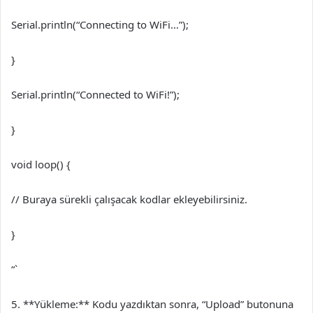
Serial.println(“Connecting to WiFi…”);
}
Serial.println(“Connected to WiFi!”);
}
void loop() {
// Buraya sürekli çalışacak kodlar ekleyebilirsiniz.
}
“`
5. **Yükleme:** Kodu yazdıktan sonra, “Upload” butonuna