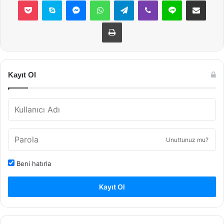
Pocket
Skype
Messenger
WhatsApp
Telegram
Viber
Line
E-Posta ile payla
Yazdır
Kayıt Ol
Unuttunuz mu?
Beni hatırla
Kayıt Ol