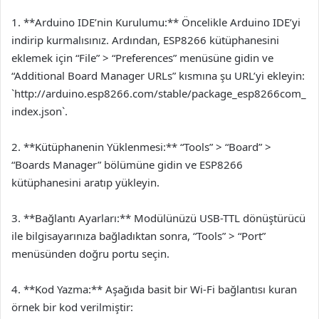
1. **Arduino IDE’nin Kurulumu:** Öncelikle Arduino IDE’yi
indirip kurmalısınız. Ardından, ESP8266 kütüphanesini
eklemek için “File” > “Preferences” menüsüne gidin ve
“Additional Board Manager URLs” kısmına şu URL’yi ekleyin:
`http://arduino.esp8266.com/stable/package_esp8266com_
index.json`.
2. **Kütüphanenin Yüklenmesi:** “Tools” > “Board” >
“Boards Manager” bölümüne gidin ve ESP8266
kütüphanesini aratıp yükleyin.
3. **Bağlantı Ayarları:** Modülünüzü USB-TTL dönüştürücü
ile bilgisayarınıza bağladıktan sonra, “Tools” > “Port”
menüsünden doğru portu seçin.
4. **Kod Yazma:** Aşağıda basit bir Wi-Fi bağlantısı kuran
örnek bir kod verilmiştir: