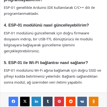
ESP-01 genellikle Arduino IDE kullanılarak C/C++ dili ile
programlanmaktadır.
4. ESP-01 modülünü nasıl güncelleyebilirim?
ESP-01 modülünü güncellemek için doğru firmware
dosyasını indirip, bir USB-TTL dönüştürücü ile modülü
bilgisayara bağlayarak güncelleme işlemini
gerçekleştirebilirsiniz.
5. ESP-01 ile Wi-Fi bağlantısı nasıl sağlanır?
ESP-01 modülünü Wi-Fi ağına bağlamak için doğru SSID ve
şifreyi kodda belirtmeniz yeterlidir. Bağlantı sağlandıktan
sonra modül, ağ üzerinden veri iletimi yapabilir.
Facebook
X
LinkedIn
Tumblr
Pinterest
Reddit
VKontakte
Odnok