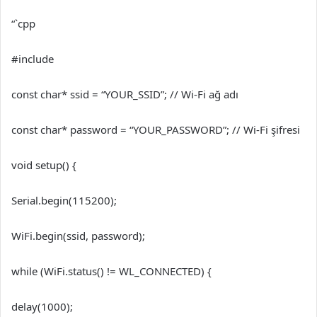
“`cpp
#include
const char* ssid = “YOUR_SSID”; // Wi-Fi ağ adı
const char* password = “YOUR_PASSWORD”; // Wi-Fi şifresi
void setup() {
Serial.begin(115200);
WiFi.begin(ssid, password);
while (WiFi.status() != WL_CONNECTED) {
delay(1000);