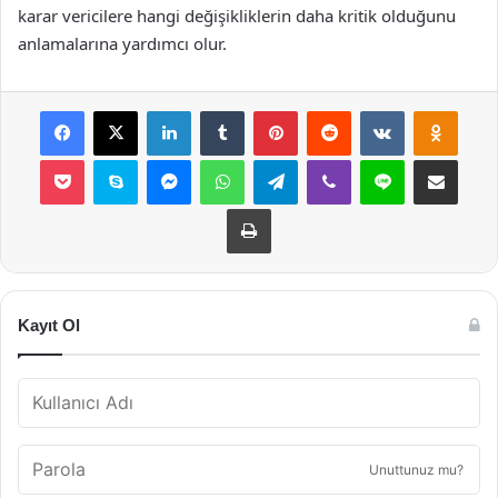
karar vericilere hangi değişikliklerin daha kritik olduğunu
anlamalarına yardımcı olur.
Facebook
X
LinkedIn
Tumblr
Pinterest
Reddit
VKontakte
Odnok
Pocket
Skype
Messenger
WhatsApp
Telegram
Viber
Line
E-Posta ile payla
Yazdır
Kayıt Ol
Unuttunuz mu?