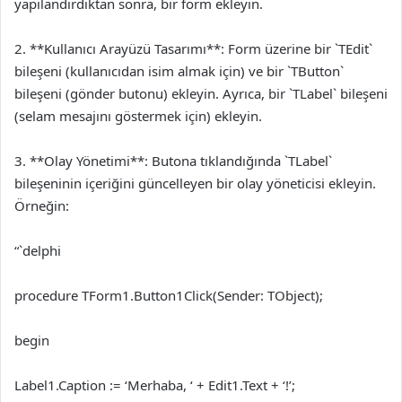
yapılandırdıktan sonra, bir form ekleyin.
2. **Kullanıcı Arayüzü Tasarımı**: Form üzerine bir `TEdit`
bileşeni (kullanıcıdan isim almak için) ve bir `TButton`
bileşeni (gönder butonu) ekleyin. Ayrıca, bir `TLabel` bileşeni
(selam mesajını göstermek için) ekleyin.
3. **Olay Yönetimi**: Butona tıklandığında `TLabel`
bileşeninin içeriğini güncelleyen bir olay yöneticisi ekleyin.
Örneğin:
“`delphi
procedure TForm1.Button1Click(Sender: TObject);
begin
Label1.Caption := ‘Merhaba, ‘ + Edit1.Text + ‘!’;