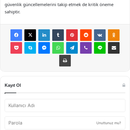
güvenlik güncellemelerini takip etmek de kritik öneme
sahiptir.
Facebook
X
LinkedIn
Tumblr
Pinterest
Reddit
VKontakte
Odnok
Pocket
Skype
Messenger
WhatsApp
Telegram
Viber
Line
E-Posta ile payla
Yazdır
Kayıt Ol
Unuttunuz mu?