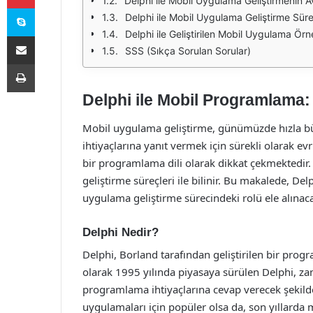
Delphi ile Mobil Uygulama Geliştirmenin Av
Skype
Delphi ile Mobil Uygulama Geliştirme Süre
Delphi ile Geliştirilen Mobil Uygulama Örn
E-Posta ile paylaş
SSS (Sıkça Sorulan Sorular)
Yazdır
Delphi ile Mobil Programlama:
Mobil uygulama geliştirme, günümüzde hızla büy
ihtiyaçlarına yanıt vermek için sürekli olarak e
bir programlama dili olarak dikkat çekmektedir. D
geliştirme süreçleri ile bilinir. Bu makalede, De
uygulama geliştirme sürecindeki rolü ele alınaca
Delphi Nedir?
Delphi, Borland tarafından geliştirilen bir prog
olarak 1995 yılında piyasaya sürülen Delphi, z
programlama ihtiyaçlarına cevap verecek şekilde
uygulamaları için popüler olsa da, son yıllarda