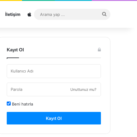
Sitemap
Arama
İletişim
yap
...
Kayıt Ol
Unuttunuz mu?
Beni hatırla
Kayıt Ol