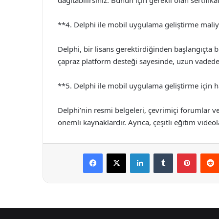
dağıtabilirsiniz. Bunun için gerekli olan sertifik
**4. Delphi ile mobil uygulama geliştirme maliy
Delphi, bir lisans gerektirdiğinden başlangıçta bi
çapraz platform desteği sayesinde, uzun vadede m
**5. Delphi ile mobil uygulama geliştirme için h
Delphi’nin resmi belgeleri, çevrimiçi forumlar v
önemli kaynaklardır. Ayrıca, çeşitli eğitim video
Facebook
X
LinkedIn
Tumblr
Pintere