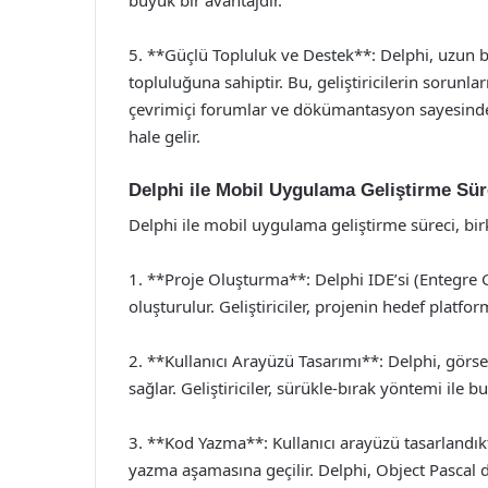
5. **Güçlü Topluluk ve Destek**: Delphi, uzun bi
topluluğuna sahiptir. Bu, geliştiricilerin sorunla
çevrimiçi forumlar ve dökümantasyon sayesinde,
hale gelir.
Delphi ile Mobil Uygulama Geliştirme Sür
Delphi ile mobil uygulama geliştirme süreci, bi
1. **Proje Oluşturma**: Delphi IDE’si (Entegre G
oluşturulur. Geliştiriciler, projenin hedef platfo
2. **Kullanıcı Arayüzü Tasarımı**: Delphi, görse
sağlar. Geliştiriciler, sürükle-bırak yöntemi ile b
3. **Kod Yazma**: Kullanıcı arayüzü tasarlandık
yazma aşamasına geçilir. Delphi, Object Pascal di