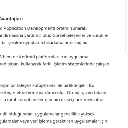
vantajları
pid Application Development) ortamı sunarak,
landırmasına yardımcı olur. Görsel bileşenler ve sürükle-
ı bir şekilde uygulama tasarlamalarını sağlar.
OS hem de Android platformları için uygulama
r kod tabanı kullanarak farklı işletim sistemlerinde çalışan
in bir bileşen kütüphanesi ile birlikte gelir. Bu
ca entegre etmelerine yardımcı olur. Örneğin, veri tabanı
çüncü taraf kütüphaneler gibi birçok seçenek mevcuttur.
r dil olduğundan, uygulamalar genellikle yüksek
gulamalar veya veri işleme gerektiren uygulamalar için