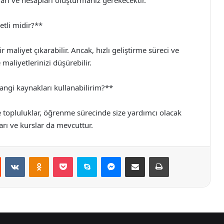
aları ve hesapları oluşturmanız gerekecektir.
etli midir?**
r maliyet çıkarabilir. Ancak, hızlı geliştirme süreci ve
aliyetlerinizi düşürebilir.
angi kaynakları kullanabilirim?**
e topluluklar, öğrenme sürecinde size yardımcı olacak
ları ve kurslar da mevcuttur.
st
Reddit
VKontakte
Odnoklassniki
Pocket
Skype
Messenger
E-Posta ile paylaş
Yazdır