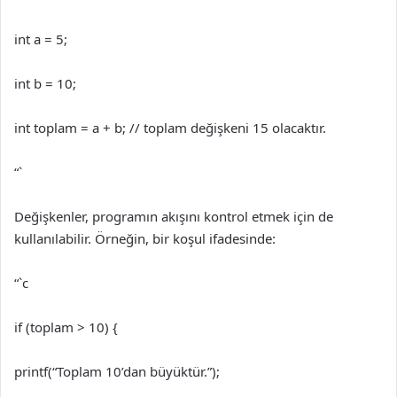
int a = 5;
int b = 10;
int toplam = a + b; // toplam değişkeni 15 olacaktır.
“`
Değişkenler, programın akışını kontrol etmek için de
kullanılabilir. Örneğin, bir koşul ifadesinde:
“`c
if (toplam > 10) {
printf(“Toplam 10’dan büyüktür.”);