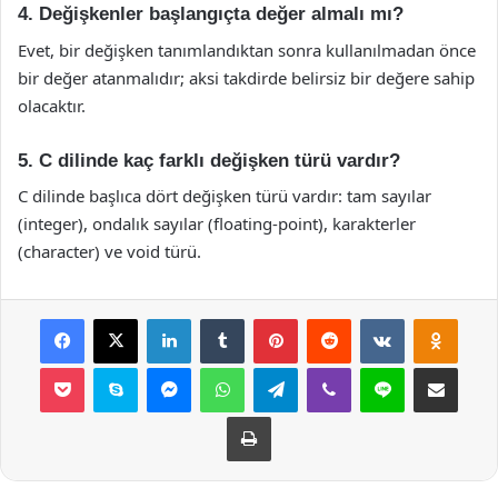
4. Değişkenler başlangıçta değer almalı mı?
Evet, bir değişken tanımlandıktan sonra kullanılmadan önce
bir değer atanmalıdır; aksi takdirde belirsiz bir değere sahip
olacaktır.
5. C dilinde kaç farklı değişken türü vardır?
C dilinde başlıca dört değişken türü vardır: tam sayılar
(integer), ondalık sayılar (floating-point), karakterler
(character) ve void türü.
Facebook
X
LinkedIn
Tumblr
Pinterest
Reddit
VKontakte
Odnok
Pocket
Skype
Messenger
WhatsApp
Telegram
Viber
Line
E-Posta ile payla
Yazdır