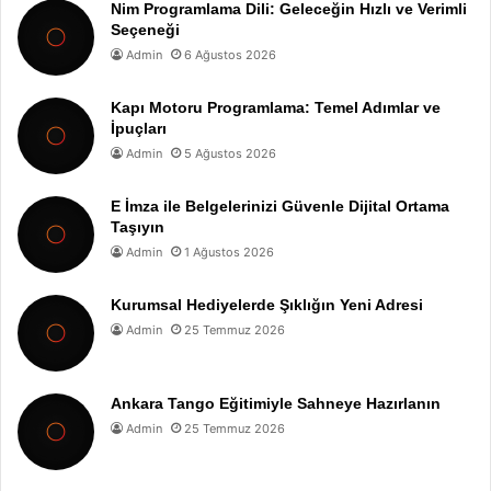
Nim Programlama Dili: Geleceğin Hızlı ve Verimli
Seçeneği
Admin
6 Ağustos 2026
Kapı Motoru Programlama: Temel Adımlar ve
İpuçları
Admin
5 Ağustos 2026
E İmza ile Belgelerinizi Güvenle Dijital Ortama
Taşıyın
Admin
1 Ağustos 2026
Kurumsal Hediyelerde Şıklığın Yeni Adresi
Admin
25 Temmuz 2026
Ankara Tango Eğitimiyle Sahneye Hazırlanın
Admin
25 Temmuz 2026