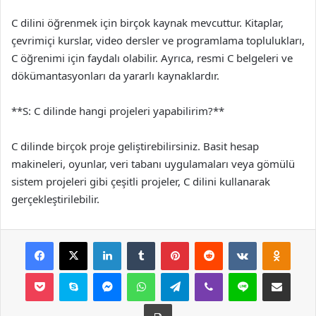
C dilini öğrenmek için birçok kaynak mevcuttur. Kitaplar,
çevrimiçi kurslar, video dersler ve programlama toplulukları,
C öğrenimi için faydalı olabilir. Ayrıca, resmi C belgeleri ve
dökümantasyonları da yararlı kaynaklardır.
**S: C dilinde hangi projeleri yapabilirim?**
C dilinde birçok proje geliştirebilirsiniz. Basit hesap
makineleri, oyunlar, veri tabanı uygulamaları veya gömülü
sistem projeleri gibi çeşitli projeler, C dilini kullanarak
gerçekleştirilebilir.
Facebook
X
LinkedIn
Tumblr
Pinterest
Reddit
VKontakte
Odnok
Pocket
Skype
Messenger
WhatsApp
Telegram
Viber
Line
E-Posta ile payla
Yazdır