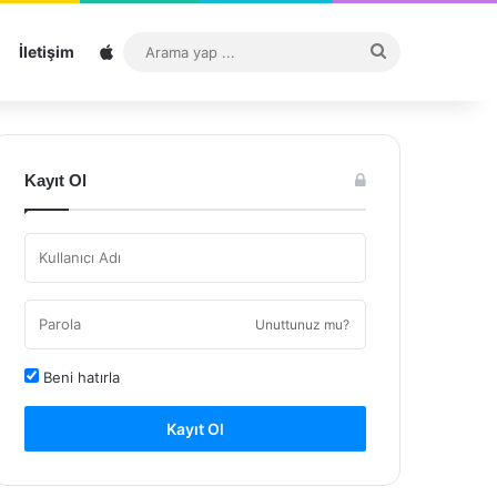
Sitemap
Arama
İletişim
yap
...
Kayıt Ol
Unuttunuz mu?
Beni hatırla
Kayıt Ol