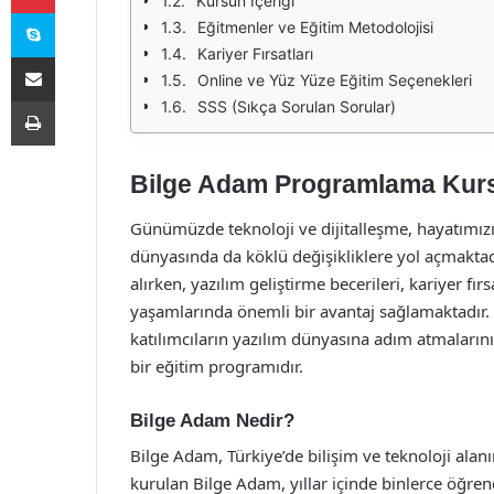
Kursun İçeriği
Skype
Eğitmenler ve Eğitim Metodolojisi
Kariyer Fırsatları
E-Posta ile paylaş
Online ve Yüz Yüze Eğitim Seçenekleri
Yazdır
SSS (Sıkça Sorulan Sorular)
Bilge Adam Programlama Kursu:
Günümüzde teknoloji ve dijitalleşme, hayatımız
dünyasında da köklü değişikliklere yol açmakta
alırken, yazılım geliştirme becerileri, kariyer fır
yaşamlarında önemli bir avantaj sağlamaktadı
katılımcıların yazılım dünyasına adım atmalarını
bir eğitim programıdır.
Bilge Adam Nedir?
Bilge Adam, Türkiye’de bilişim ve teknoloji alan
kurulan Bilge Adam, yıllar içinde binlerce öğren