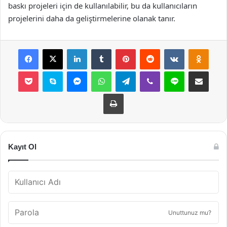
baskı projeleri için de kullanılabilir, bu da kullanıcıların
projelerini daha da geliştirmelerine olanak tanır.
Facebook
X
LinkedIn
Tumblr
Pinterest
Reddit
VKontakte
Odnok
Pocket
Skype
Messenger
WhatsApp
Telegram
Viber
Line
E-Posta ile payla
Yazdır
Kayıt Ol
Unuttunuz mu?