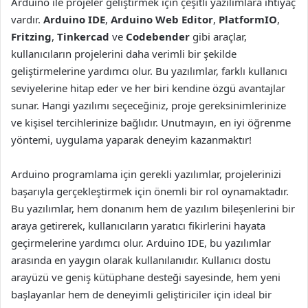
Arduino ile projeler geliştirmek için çeşitli yazılımlara ihtiyaç
vardır.
Arduino IDE
,
Arduino Web Editor
,
PlatformIO
,
Fritzing
,
Tinkercad
ve
Codebender
gibi araçlar,
kullanıcıların projelerini daha verimli bir şekilde
geliştirmelerine yardımcı olur. Bu yazılımlar, farklı kullanıcı
seviyelerine hitap eder ve her biri kendine özgü avantajlar
sunar. Hangi yazılımı seçeceğiniz, proje gereksinimlerinize
ve kişisel tercihlerinize bağlıdır. Unutmayın, en iyi öğrenme
yöntemi, uygulama yaparak deneyim kazanmaktır!
Arduino programlama için gerekli yazılımlar, projelerinizi
başarıyla gerçekleştirmek için önemli bir rol oynamaktadır.
Bu yazılımlar, hem donanım hem de yazılım bileşenlerini bir
araya getirerek, kullanıcıların yaratıcı fikirlerini hayata
geçirmelerine yardımcı olur. Arduino IDE, bu yazılımlar
arasında en yaygın olarak kullanılanıdır. Kullanıcı dostu
arayüzü ve geniş kütüphane desteği sayesinde, hem yeni
başlayanlar hem de deneyimli geliştiriciler için ideal bir