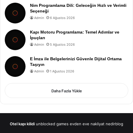
Nim Programlama Dili: Geleceğin Hızlı ve Verimli
Seçeneği
Admin
6 Ağustos 2026
Kapı Motoru Programlama: Temel Adımlar ve
İpuçları
Admin
5 Ağustos 2026
E İmza ile Belgelerinizi Güvenle Dijital Ortama
Taşıyın
Admin
1 Ağustos 2026
Daha Fazla Yükle
Otel kapı kilidi
unblocked games
evden eve nakliyat
nedirblog