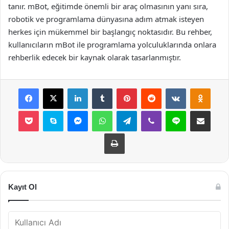
tanır. mBot, eğitimde önemli bir araç olmasının yanı sıra,
robotik ve programlama dünyasına adım atmak isteyen
herkes için mükemmel bir başlangıç noktasıdır. Bu rehber,
kullanıcıların mBot ile programlama yolculuklarında onlara
rehberlik edecek bir kaynak olarak tasarlanmıştır.
Facebook
X
LinkedIn
Tumblr
Pinterest
Reddit
VKontakte
Odnok
Pocket
Skype
Messenger
WhatsApp
Telegram
Viber
Line
E-Posta ile payla
Yazdır
Kayıt Ol