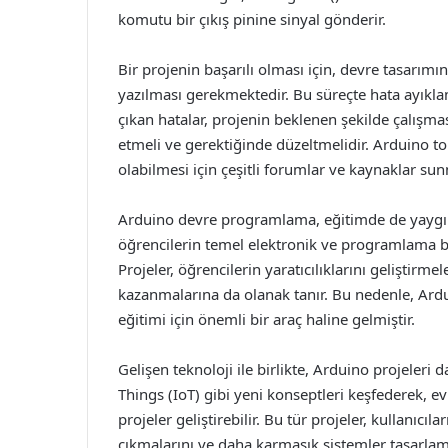
komutu bir çıkış pinine sinyal gönderir.
Bir projenin başarılı olması için, devre tasarımı
yazılması gerekmektedir. Bu süreçte hata ayıkl
çıkan hatalar, projenin beklenen şekilde çalışması
etmeli ve gerektiğinde düzeltmelidir. Arduino top
olabilmesi için çeşitli forumlar ve kaynaklar su
Arduino devre programlama, eğitimde de yaygın 
öğrencilerin temel elektronik ve programlama bec
Projeler, öğrencilerin yaratıcılıklarını geliştirm
kazanmalarına da olanak tanır. Bu nedenle, Ard
eğitimi için önemli bir araç haline gelmiştir.
Gelişen teknoloji ile birlikte, Arduino projeleri d
Things (IoT) gibi yeni konseptleri keşfederek, e
projeler geliştirebilir. Bu tür projeler, kullanıcı
çıkmalarını ve daha karmaşık sistemler tasarla