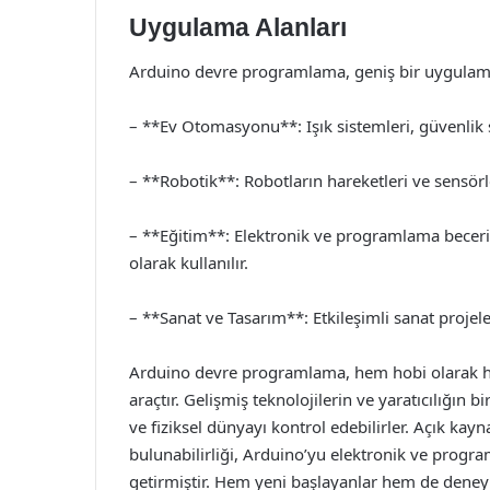
Uygulama Alanları
Arduino devre programlama, geniş bir uygulama y
– **Ev Otomasyonu**: Işık sistemleri, güvenlik si
– **Robotik**: Robotların hareketleri ve sensörlerl
– **Eğitim**: Elektronik ve programlama beceril
olarak kullanılır.
– **Sanat ve Tasarım**: Etkileşimli sanat projeler
Arduino devre programlama, hem hobi olarak hem
araçtır. Gelişmiş teknolojilerin ve yaratıcılığın bir
ve fiziksel dünyayı kontrol edebilirler. Açık kay
bulunabilirliği, Arduino’yu elektronik ve prog
getirmiştir. Hem yeni başlayanlar hem de deneyiml