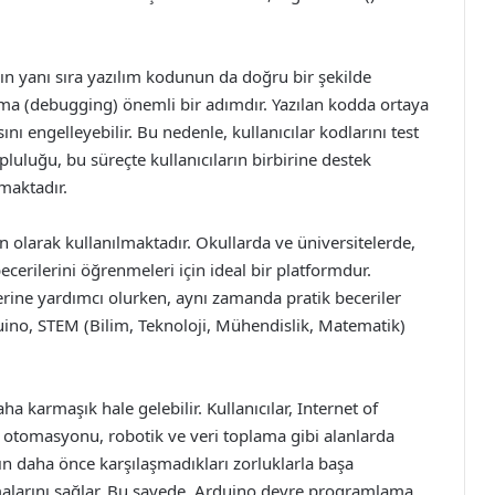
nın yanı sıra yazılım kodunun da doğru bir şekilde
ama (debugging) önemli bir adımdır. Yazılan kodda ortaya
nı engelleyebilir. Bu nedenle, kullanıcılar kodlarını test
luluğu, bu süreçte kullanıcıların birbirine destek
nmaktadır.
olarak kullanılmaktadır. Okullarda ve üniversitelerde,
erilerini öğrenmeleri için ideal bir platformdur.
elerine yardımcı olurken, aynı zamanda pratik beceriler
uino, STEM (Bilim, Teknoloji, Mühendislik, Matematik)
aha karmaşık hale gelebilir. Kullanıcılar, Internet of
v otomasyonu, robotik ve veri toplama gibi alanlarda
ların daha önce karşılaşmadıkları zorluklarla başa
malarını sağlar. Bu sayede, Arduino devre programlama,