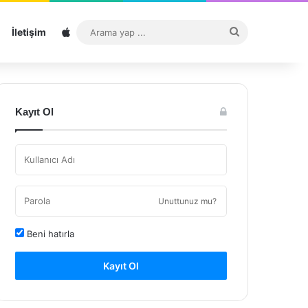
Sitemap
Arama
İletişim
yap
...
Kayıt Ol
Unuttunuz mu?
Beni hatırla
Kayıt Ol