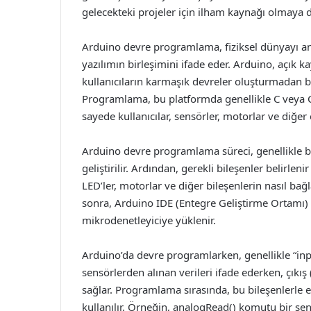
gelecekteki projeler için ilham kaynağı olmaya 
Arduino devre programlama, fiziksel dünyayı anl
yazılımın birleşimini ifade eder. Arduino, açık 
kullanıcıların karmaşık devreler oluşturmadan ba
Programlama, bu platformda genellikle C veya C++ 
sayede kullanıcılar, sensörler, motorlar ve diğer 
Arduino devre programlama süreci, genellikle bir
geliştirilir. Ardından, gerekli bileşenler belirle
LED’ler, motorlar ve diğer bileşenlerin nasıl ba
sonra, Arduino IDE (Entegre Geliştirme Ortamı) 
mikrodenetleyiciye yüklenir.
Arduino’da devre programlarken, genellikle “input”
sensörlerden alınan verileri ifade ederken, çıkış
sağlar. Programlama sırasında, bu bileşenlerle e
kullanılır. Örneğin, analogRead() komutu bir sens