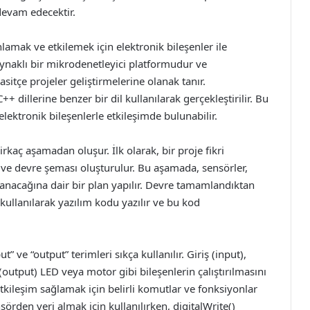
devam edecektir.
amak ve etkilemek için elektronik bileşenler ile
kaynaklı bir mikrodenetleyici platformudur ve
sitçe projeler geliştirmelerine olanak tanır.
dillerine benzer bir dil kullanılarak gerçekleştirilir. Bu
elektronik bileşenlerle etkileşimde bulunabilir.
kaç aşamadan oluşur. İlk olarak, bir proje fikri
nir ve devre şeması oluşturulur. Bu aşamada, sensörler,
ğlanacağına dair bir plan yapılır. Devre tamamlandıktan
kullanılarak yazılım kodu yazılır ve bu kod
 ve “output” terimleri sıkça kullanılır. Giriş (input),
 (output) LED veya motor gibi bileşenlerin çalıştırılmasını
tkileşim sağlamak için belirli komutlar ve fonksiyonlar
örden veri almak için kullanılırken, digitalWrite()