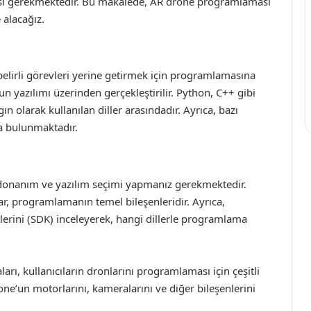
si gerekmektedir. Bu makalede, AR drone programlaması
 alacağız.
belirli görevleri yerine getirmek için programlamasına
n yazılımı üzerinden gerçekleştirilir. Python, C++ gibi
n olarak kullanılan diller arasındadır. Ayrıca, bazı
da bulunmaktadır.
donanım ve yazılım seçimi yapmanız gerekmektedir.
ar, programlamanın temel bileşenleridir. Ayrıca,
lerini (SDK) inceleyerek, hangi dillerle programlama
rı, kullanıcıların dronlarını programlaması için çeşitli
one’un motorlarını, kameralarını ve diğer bileşenlerini