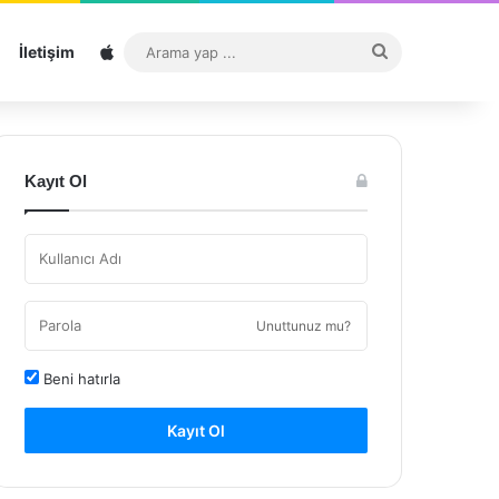
Sitemap
Arama
İletişim
yap
...
Kayıt Ol
Unuttunuz mu?
Beni hatırla
Kayıt Ol