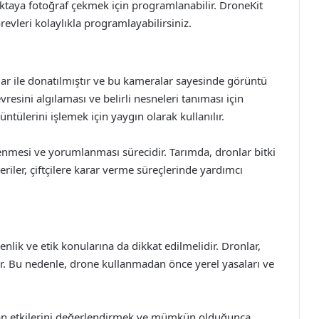
noktaya fotoğraf çekmek için programlanabilir. DroneKit
evleri kolaylıkla programlayabilirsiniz.
ar ile donatılmıştır ve bu kameralar sayesinde görüntü
resini algılaması ve belirli nesneleri tanıması için
tülerini işlemek için yaygın olarak kullanılır.
şlenmesi ve yorumlanması sürecidir. Tarımda, dronlar bitki
veriler, çiftçilere karar verme süreçlerinde yardımcı
lik ve etik konularına da dikkat edilmelidir. Dronlar,
bilir. Bu nedenle, drone kullanmadan önce yerel yasaları ve
olan etkilerini değerlendirmek ve mümkün olduğunca