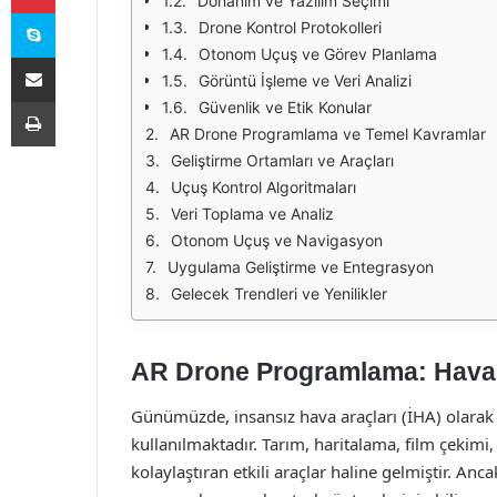
Donanım ve Yazılım Seçimi
Skype
Drone Kontrol Protokolleri
Otonom Uçuş ve Görev Planlama
E-Posta ile paylaş
Görüntü İşleme ve Veri Analizi
Yazdır
Güvenlik ve Etik Konular
AR Drone Programlama ve Temel Kavramlar
Geliştirme Ortamları ve Araçları
Uçuş Kontrol Algoritmaları
Veri Toplama ve Analiz
Otonom Uçuş ve Navigasyon
Uygulama Geliştirme ve Entegrasyon
Gelecek Trendleri ve Yenilikler
AR Drone Programlama: Hava Ar
Günümüzde, insansız hava araçları (İHA) olarak d
kullanılmaktadır. Tarım, haritalama, film çekimi
kolaylaştıran etkili araçlar haline gelmiştir. Anc