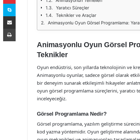
Animasyonun Temelleri
Skype
Yaratıcı Süreçler
Teknikler ve Araçlar
E-Posta ile paylaş
Animasyonlu Oyun Görsel Programlama: Yaratı
Yazdır
Animasyonlu Oyun Görsel Prog
Teknikler
Oyun endüstrisi, son yıllarda teknolojinin ve kr
Animasyonlu oyunlar, sadece görsel olarak etki
bir deneyim sunarak etkileşimli hikayeler anlat
oyun görsel programlama süreçlerini, yaratıcı tek
inceleyeceğiz.
Görsel Programlama Nedir?
Görsel programlama, yazılım geliştirme sürecini 
kod yazma yöntemidir. Oyun geliştirme alanınd
oyun mekanikleri ve animasyonları tasarlamalarına