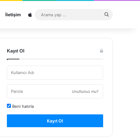
Sitemap
Arama
İletişim
yap
...
Kayıt Ol
Unuttunuz mu?
Beni hatırla
Kayıt Ol