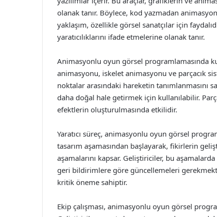
yazılımlar içerir. Bu araçlar, grafiklerin ve an
olanak tanır. Böylece, kod yazmadan animasyo
yaklaşım, özellikle görsel sanatçılar için fayda
yaratıcılıklarını ifade etmelerine olanak tanır.
Animasyonlu oyun görsel programlamasında kull
animasyonu, iskelet animasyonu ve parçacık sis
noktalar arasındaki hareketin tanımlanmasını sağ
daha doğal hale getirmek için kullanılabilir. Par
efektlerin oluşturulmasında etkilidir.
Yaratıcı süreç, animasyonlu oyun görsel program
tasarım aşamasından başlayarak, fikirlerin geli
aşamalarını kapsar. Geliştiriciler, bu aşamalarda 
geri bildirimlere göre güncellemeleri gerekmekt
kritik öneme sahiptir.
Ekip çalışması, animasyonlu oyun görsel progr