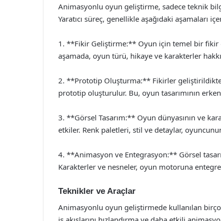
Animasyonlu oyun geliştirme, sadece teknik bilgi 
Yaratıcı süreç, genellikle aşağıdaki aşamaları içer
1. **Fikir Geliştirme:** Oyun için temel bir fik
aşamada, oyun türü, hikaye ve karakterler hak
2. **Prototip Oluşturma:** Fikirler geliştirildik
prototip oluşturulur. Bu, oyun tasarımının erken 
3. **Görsel Tasarım:** Oyun dünyasının ve kar
etkiler. Renk paletleri, stil ve detaylar, oyuncunun
4. **Animasyon ve Entegrasyon:** Görsel tasar
Karakterler ve nesneler, oyun motoruna entegre edi
Teknikler ve Araçlar
Animasyonlu oyun geliştirmede kullanılan birçok 
iş akışlarını hızlandırma ve daha etkili animasy