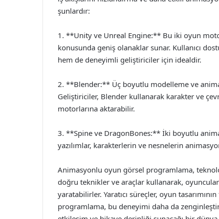
şunlardır:
1. **Unity ve Unreal Engine:** Bu iki oyun mo
konusunda geniş olanaklar sunar. Kullanıcı dostu
hem de deneyimli geliştiriciler için idealdir.
2. **Blender:** Üç boyutlu modelleme ve animas
Geliştiriciler, Blender kullanarak karakter ve çe
motorlarına aktarabilir.
3. **Spine ve DragonBones:** İki boyutlu animas
yazılımlar, karakterlerin ve nesnelerin animasyo
Animasyonlu oyun görsel programlama, teknoloji ve 
doğru teknikler ve araçlar kullanarak, oyuncula
yaratabilirler. Yaratıcı süreçler, oyun tasarımın
programlama, bu deneyimi daha da zenginleştir
etkileşim ve hikaye derinliği sunacağı bir dünya