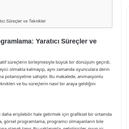
cı Süreçler ve Teknikler
ramlama: Yaratıcı Süreçler ve
eatif süreçlerin birleşmesiyle büyük bir dönüşüm geçirdi.
leyici olmakla kalmayıp, aynı zamanda oyunculara derin
ma potansiyeline sahiptir. Bu makalede, animasyonlu
nikleri ve bu süreçlerin nasıl bir araya geldiğini
daha erişilebilir hale getirmek için grafiksel bir ortamda
a, görsel programlama, programcı olmayanların bile
 olanak tanır. Bu yaklaşımla, geliştiriciler, oyun içi