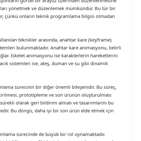
imasyonların görsel bir arayüz üzerinden düzenlenmesine
nları yönetmek ve düzenlemek mümkündür. Bu tür bir
lıdır, çünkü onların teknik programlama bilgisi olmadan
anılan teknikler arasında, anahtar kare (keyframe)
temleri bulunmaktadır. Anahtar kare animasyonu, belirli
lar. İskelet animasyonu ise karakterlerin hareketlerini
çacık sistemleri ise, ateş, duman ve su gibi dinamik
lama sürecinin bir diğer önemli bileşenidir. Bu süreç,
ştirilmesi, prototipleme ve son ürünün oluşturulması
sürekli olarak geri bildirim almalı ve tasarımlarını bu
edir. Bu döngü, daha iyi bir son ürün elde etmek için
amlama sürecinde de büyük bir rol oynamaktadır.