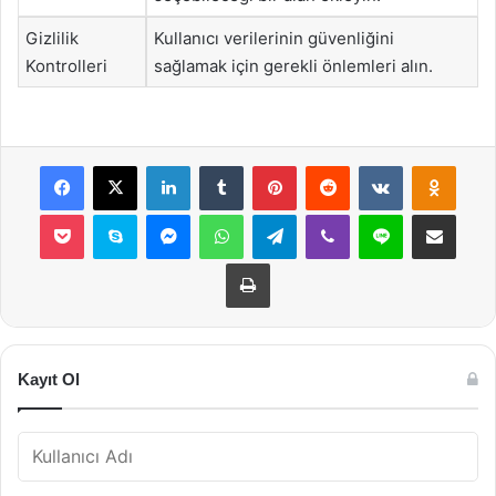
Gizlilik
Kullanıcı verilerinin güvenliğini
Kontrolleri
sağlamak için gerekli önlemleri alın.
Facebook
X
LinkedIn
Tumblr
Pinterest
Reddit
VKontakte
Odnok
Pocket
Skype
Messenger
WhatsApp
Telegram
Viber
Line
E-Posta ile payla
Yazdır
Kayıt Ol