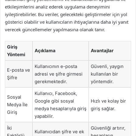
etkileşimlerini analiz ederek uygulama deneyimini
iyileştirebilirler. Bu veriler, gelecekteki geliştirmeler için yol
gösterici olabilir ve kullanıcıların ihtiyaçlarına daha iyi yanıt
verecek güncellemeler yapılmasına olanak tanır.
Giriş
Açıklama
Avantajlar
Yöntemi
Kullanıcının e-posta
Güvenli, yaygın
E-posta ve
adresi ve şifre girmesi
kullanılan bir
Şifre
gerekmektedir.
yöntemdir.
Kullanıcı, Facebook,
Sosyal
Google gibi sosyal
Hızlı ve kolay bir
Medya İle
medya hesaplarıyla giriş
giriş sağlar.
Giriş
yapabilir.
İki
Güvenliği artırır,
Kullanıcıdan şifre ve ek
Faktörlü
hesapların