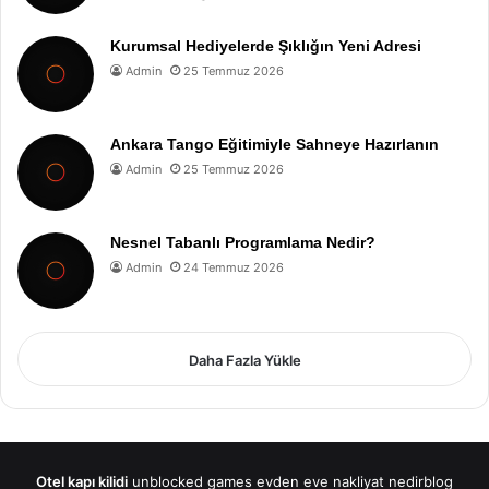
Kurumsal Hediyelerde Şıklığın Yeni Adresi
Admin
25 Temmuz 2026
Ankara Tango Eğitimiyle Sahneye Hazırlanın
Admin
25 Temmuz 2026
Nesnel Tabanlı Programlama Nedir?
Admin
24 Temmuz 2026
Daha Fazla Yükle
Otel kapı kilidi
unblocked games
evden eve nakliyat
nedirblog