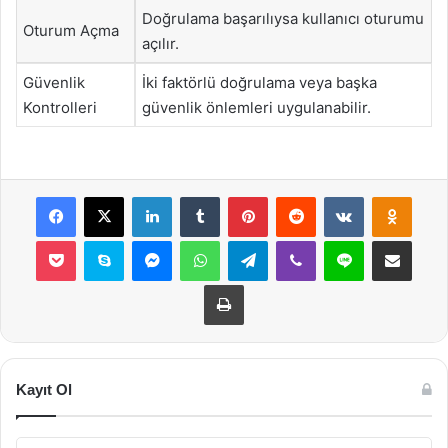
Doğrulama başarılıysa kullanıcı oturumu
Oturum Açma
açılır.
Güvenlik
İki faktörlü doğrulama veya başka
Kontrolleri
güvenlik önlemleri uygulanabilir.
Facebook
X
LinkedIn
Tumblr
Pinterest
Reddit
VKontakte
Odnok
Pocket
Skype
Messenger
WhatsApp
Telegram
Viber
Line
E-Posta ile payla
Yazdır
Kayıt Ol