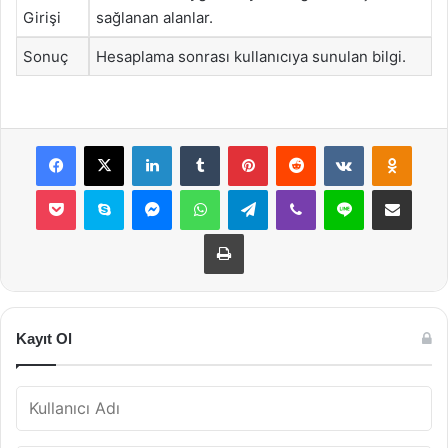
Girişi
sağlanan alanlar.
Sonuç
Hesaplama sonrası kullanıcıya sunulan bilgi.
Facebook
X
LinkedIn
Tumblr
Pinterest
Reddit
VKontakte
Odnok
Pocket
Skype
Messenger
WhatsApp
Telegram
Viber
Line
E-Posta ile payla
Yazdır
Kayıt Ol