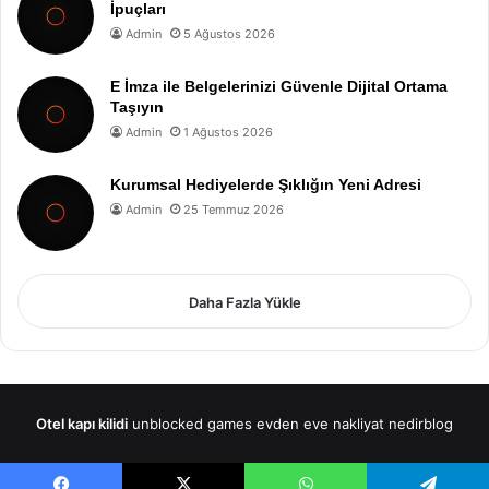
İpuçları
Admin
5 Ağustos 2026
E İmza ile Belgelerinizi Güvenle Dijital Ortama
Taşıyın
Admin
1 Ağustos 2026
Kurumsal Hediyelerde Şıklığın Yeni Adresi
Admin
25 Temmuz 2026
Daha Fazla Yükle
Otel kapı kilidi
unblocked games
evden eve nakliyat
nedirblog