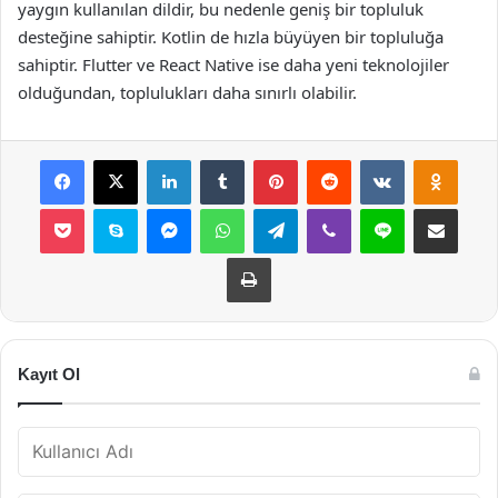
yaygın kullanılan dildir, bu nedenle geniş bir topluluk
desteğine sahiptir. Kotlin de hızla büyüyen bir topluluğa
sahiptir. Flutter ve React Native ise daha yeni teknolojiler
olduğundan, toplulukları daha sınırlı olabilir.
Facebook
X
LinkedIn
Tumblr
Pinterest
Reddit
VKontakte
Odnok
Pocket
Skype
Messenger
WhatsApp
Telegram
Viber
Line
E-Posta ile payla
Yazdır
Kayıt Ol