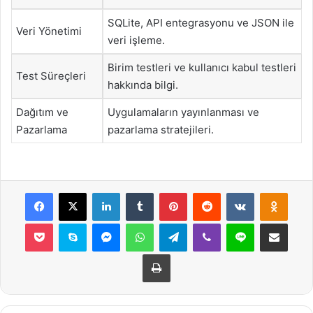
SQLite, API entegrasyonu ve JSON ile
Veri Yönetimi
veri işleme.
Birim testleri ve kullanıcı kabul testleri
Test Süreçleri
hakkında bilgi.
Dağıtım ve
Uygulamaların yayınlanması ve
Pazarlama
pazarlama stratejileri.
Facebook
X
LinkedIn
Tumblr
Pinterest
Reddit
VKontakte
Odnok
Pocket
Skype
Messenger
WhatsApp
Telegram
Viber
Line
E-Posta ile payla
Yazdır