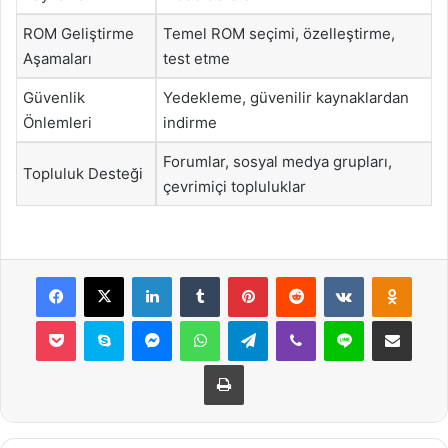
ROM Geliştirme
Temel ROM seçimi, özelleştirme,
Aşamaları
test etme
Güvenlik
Yedekleme, güvenilir kaynaklardan
Önlemleri
indirme
Forumlar, sosyal medya grupları,
Topluluk Desteği
çevrimiçi topluluklar
Facebook
X
LinkedIn
Tumblr
Pinterest
Reddit
VKontakte
Odnok
Pocket
Skype
Messenger
WhatsApp
Telegram
Viber
Line
E-Posta ile payla
Yazdır