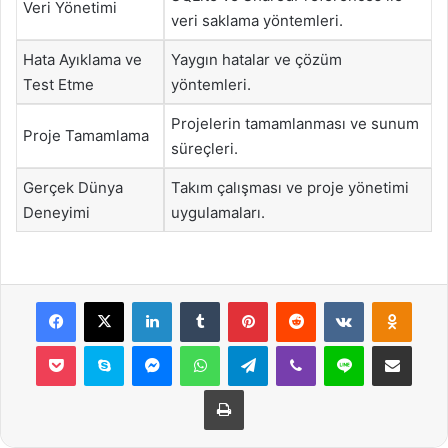
Veri Yönetimi
veri saklama yöntemleri.
Hata Ayıklama ve
Yaygın hatalar ve çözüm
Test Etme
yöntemleri.
Projelerin tamamlanması ve sunum
Proje Tamamlama
süreçleri.
Gerçek Dünya
Takım çalışması ve proje yönetimi
Deneyimi
uygulamaları.
Facebook
X
LinkedIn
Tumblr
Pinterest
Reddit
VKontakte
Odnok
Pocket
Skype
Messenger
WhatsApp
Telegram
Viber
Line
E-Posta ile payla
Yazdır