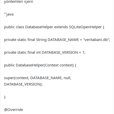
yöntemleri içerir.
“`java
public class DatabaseHelper extends SQLiteOpenHelper {
private static final String DATABASE_NAME = “veritabani.db”;
private static final int DATABASE_VERSION = 1;
public DatabaseHelper(Context context) {
super(context, DATABASE_NAME, null,
DATABASE_VERSION);
}
@Override