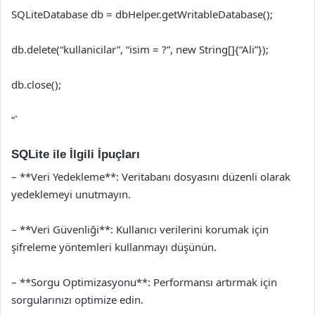
SQLiteDatabase db = dbHelper.getWritableDatabase();
db.delete(“kullanicilar”, “isim = ?”, new String[]{“Ali”});
db.close();
“`
SQLite ile İlgili İpuçları
– **Veri Yedekleme**: Veritabanı dosyasını düzenli olarak
yedeklemeyi unutmayın.
– **Veri Güvenliği**: Kullanıcı verilerini korumak için
şifreleme yöntemleri kullanmayı düşünün.
– **Sorgu Optimizasyonu**: Performansı artırmak için
sorgularınızı optimize edin.