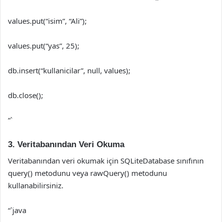
values.put(“isim”, “Ali”);
values.put(“yas”, 25);
db.insert(“kullanicilar”, null, values);
db.close();
“`
3. Veritabanından Veri Okuma
Veritabanından veri okumak için SQLiteDatabase sınıfının
query() metodunu veya rawQuery() metodunu
kullanabilirsiniz.
“`java