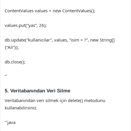
ContentValues values = new ContentValues();
values.put(“yas”, 26);
db.update(“kullanicilar”, values, “isim = ?”, new String[]
{“Ali”});
db.close();
“`
5. Veritabanından Veri Silme
Veritabanından veri silmek için delete() metodunu
kullanabilirsiniz.
“`java