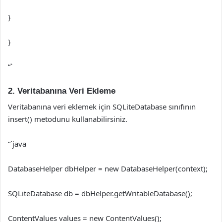
}
}
“`
2. Veritabanına Veri Ekleme
Veritabanına veri eklemek için SQLiteDatabase sınıfının
insert() metodunu kullanabilirsiniz.
“`java
DatabaseHelper dbHelper = new DatabaseHelper(context);
SQLiteDatabase db = dbHelper.getWritableDatabase();
ContentValues values = new ContentValues();