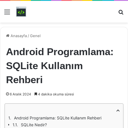
Menü
Ar
Anasayfa
/
Genel
Android Programlama:
SQLite Kullanım
Rehberi
6 Aralık 2024
4 dakika okuma süresi
Android Programlama: SQLite Kullanım Rehberi
SQLite Nedir?