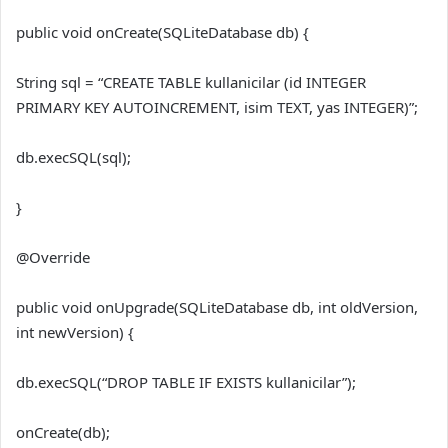
public void onCreate(SQLiteDatabase db) {
String sql = “CREATE TABLE kullanicilar (id INTEGER
PRIMARY KEY AUTOINCREMENT, isim TEXT, yas INTEGER)”;
db.execSQL(sql);
}
@Override
public void onUpgrade(SQLiteDatabase db, int oldVersion,
int newVersion) {
db.execSQL(“DROP TABLE IF EXISTS kullanicilar”);
onCreate(db);