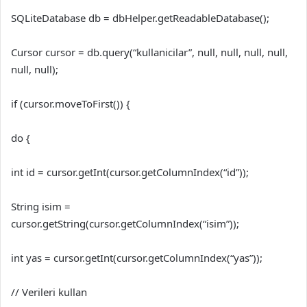
SQLiteDatabase db = dbHelper.getReadableDatabase();
Cursor cursor = db.query(“kullanicilar”, null, null, null, null,
null, null);
if (cursor.moveToFirst()) {
do {
int id = cursor.getInt(cursor.getColumnIndex(“id”));
String isim =
cursor.getString(cursor.getColumnIndex(“isim”));
int yas = cursor.getInt(cursor.getColumnIndex(“yas”));
// Verileri kullan