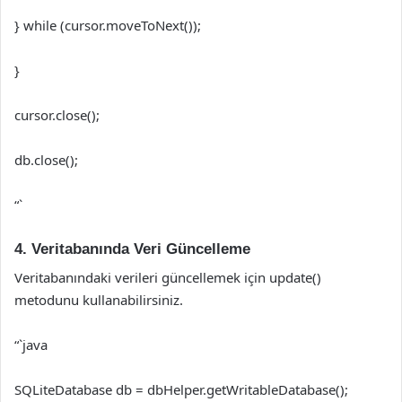
} while (cursor.moveToNext());
}
cursor.close();
db.close();
“`
4. Veritabanında Veri Güncelleme
Veritabanındaki verileri güncellemek için update()
metodunu kullanabilirsiniz.
“`java
SQLiteDatabase db = dbHelper.getWritableDatabase();