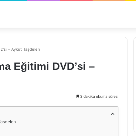
D’si – Aykut Taşdelen
a Eğitimi DVD’si –
3 dakika okuma süresi
Taşdelen