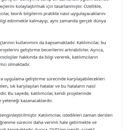
çlerini kolaylaştırmak için tasarlanmıştır. Özellikle,
lar, teorik bilgilerini pratikte nasıl uygulayacaklarını
 bilgi edinmekle kalmayıp, aynı zamanda gerçek dünya
larının kullanımını da kapsamaktadır. Katılımcılar, bu
ojelerini geliştirme becerilerini artırabilirler. Ayrıca,
nolojiler hakkında da bilgi vererek, katılımcıların
mcı olmaktadır.
ara uygulama geliştirme sürecinde karşılaşabilecekleri
n, sık karşılaşılan hatalar ve bu hataların nasıl
ir. Bu sayede, katılımcılar, kendi projelerinde
e yeteneği kazanacaklardır.
zenginleştirilmiştir. Katılımcılar, istedikleri zaman dersleri
k, öğrenme sürecini daha verimli hale getirmekte ve
nak tanımaktadır. Ayrıca, DVD’nin içeriği, sürekli