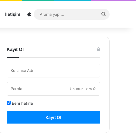
Sitemap
Arama
İletişim
yap
...
Kayıt Ol
Unuttunuz mu?
Beni hatırla
Kayıt Ol