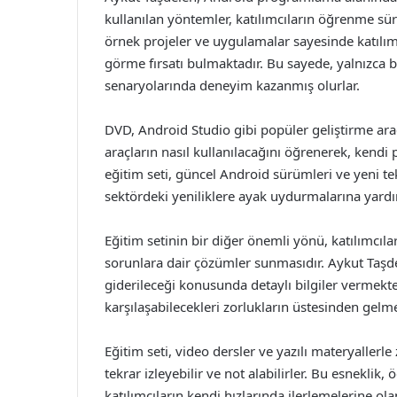
kullanılan yöntemler, katılımcıların öğrenme süre
örnek projeler ve uygulamalar sayesinde katılımcı
görme fırsatı bulmaktadır. Bu sayede, yalnızca
senaryolarında deneyim kazanmış olurlar.
DVD, Android Studio gibi popüler geliştirme araç
araçların nasıl kullanılacağını öğrenerek, kendi pr
eğitim seti, güncel Android sürümleri ve yeni tek
sektördeki yeniliklere ayak uydurmalarına yardı
Eğitim setinin bir diğer önemli yönü, katılımcıl
sorunlara dair çözümler sunmasıdır. Aykut Taşdele
giderileceği konusunda detaylı bilgiler vermekted
karşılaşabilecekleri zorlukların üstesinden gelm
Eğitim seti, video dersler ve yazılı materyallerle 
tekrar izleyebilir ve not alabilirler. Bu esnekli
katılımcıların kendi hızlarında ilerlemelerine ola