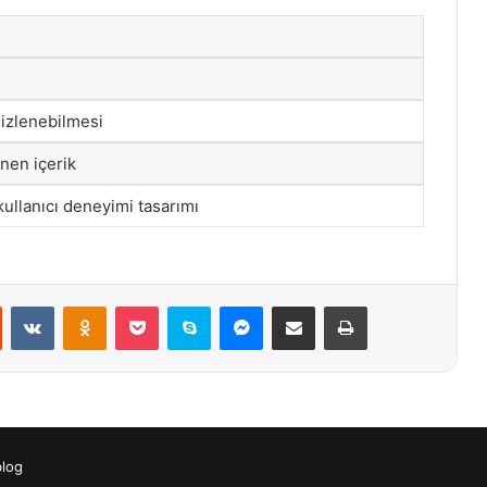
 izlenebilmesi
nen içerik
kullanıcı deneyimi tasarımı
st
Reddit
VKontakte
Odnoklassniki
Pocket
Skype
Messenger
E-Posta ile paylaş
Yazdır
blog