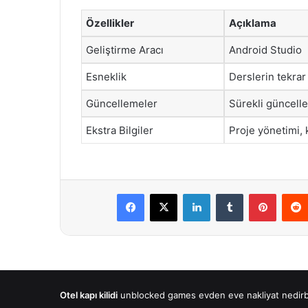
Özellikler
Açıklama
Geliştirme Aracı
Android Studio
Esneklik
Derslerin tekrar
Güncellemeler
Sürekli güncelle
Ekstra Bilgiler
Proje yönetimi, 
Facebook
X
LinkedIn
Tumblr
Pintere
Otel kapı kilidi
unblocked games
evden eve nakliyat
nedir