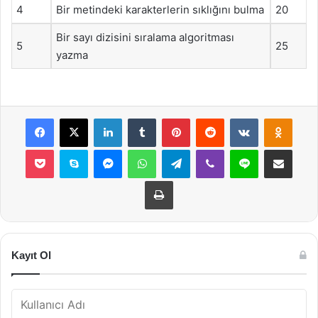
4
Bir metindeki karakterlerin sıklığını bulma
20
Bir sayı dizisini sıralama algoritması
5
25
yazma
Facebook
X
LinkedIn
Tumblr
Pinterest
Reddit
VKontakte
Odnok
Pocket
Skype
Messenger
WhatsApp
Telegram
Viber
Line
E-Posta ile payla
Yazdır
Kayıt Ol