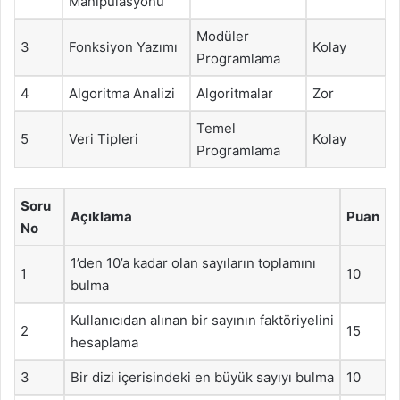
Manipülasyonu
Modüler
3
Fonksiyon Yazımı
Kolay
Programlama
4
Algoritma Analizi
Algoritmalar
Zor
Temel
5
Veri Tipleri
Kolay
Programlama
Soru
Açıklama
Puan
No
1’den 10’a kadar olan sayıların toplamını
1
10
bulma
Kullanıcıdan alınan bir sayının faktöriyelini
2
15
hesaplama
3
Bir dizi içerisindeki en büyük sayıyı bulma
10